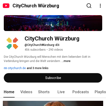
CityChurch Würzburg
CityChurch Würzburg
@CityChurchWürzburg-d3i
456 subscribers
•
290 videos
Die CityChurch Würzburg will Menschen mit dem liebenden Gott in 
Verbindung bringen und die Welt verändern. 
...more
citychurch.de
and 3 more links
Subscribe
Home
Videos
Shorts
Live
Podcasts
Playli