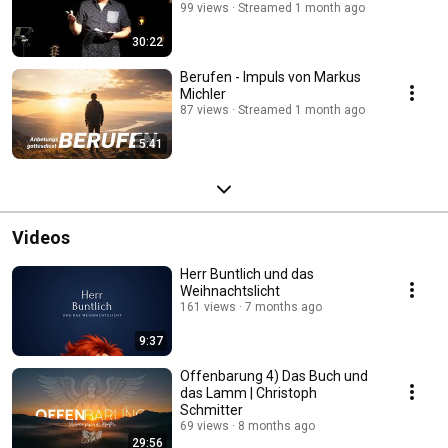
99 views
Streamed 1 month ago
30:22
Berufen - Impuls von Markus
Michler
87 views
Streamed 1 month ago
5:41
Videos
Herr Buntlich und das
Weihnachtslicht
161 views
7 months ago
9:37
Offenbarung 4) Das Buch und
das Lamm | Christoph
Schmitter
69 views
8 months ago
29:56