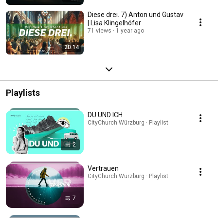
Diese drei. 7) Anton und Gustav
| Lisa Klingelhöfer
71 views
1 year ago
20:14
Playlists
DU UND ICH
CityChurch Würzburg · Playlist
2
Vertrauen
CityChurch Würzburg · Playlist
7