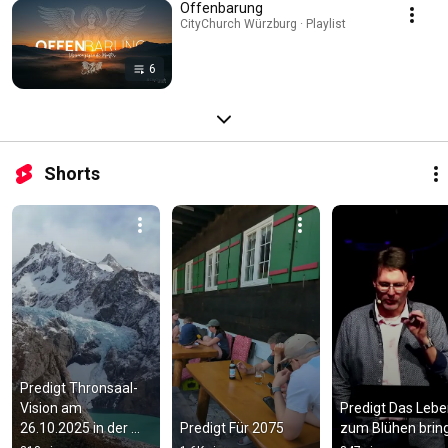
Offenbarung
CityChurch Würzburg · Playlist
6
Shorts
Predigt Thronsaal-
Vision am 
Predigt Das Lebe
26.10.2025 in der 
Predigt Für 2075
zum Blühen brin
CityChurch 