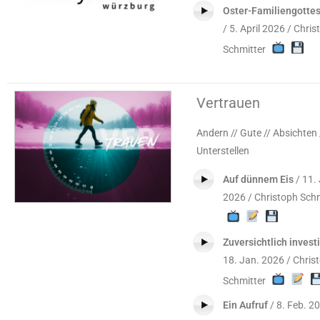
Oster-Familiengotte
/ 5. April 2026 / Chri
Schmitter
Vertrauen
Andern // Gute // Absichten 
Unterstellen
Auf dünnem Eis
/ 11.
2026 / Christoph Schm
Zuversichtlich invest
18. Jan. 2026 / Chris
Schmitter
Ein Aufruf
/ 8. Feb. 2