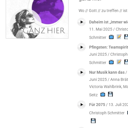
Wo // Gott // zu treffen // ist
Daheim ist „immer wi
11. Mai 2025 / Christ
Schmitter
Pfingsten: Teamspiri
Juni 2025 / Christoph
Schmitter
Nur Musik kann das
/
Juni 2025 / Anna Brät
Victoria Wahlbrink, M
Seitz
Für 2075
/ 13. Juli 20
Christoph Schmitter