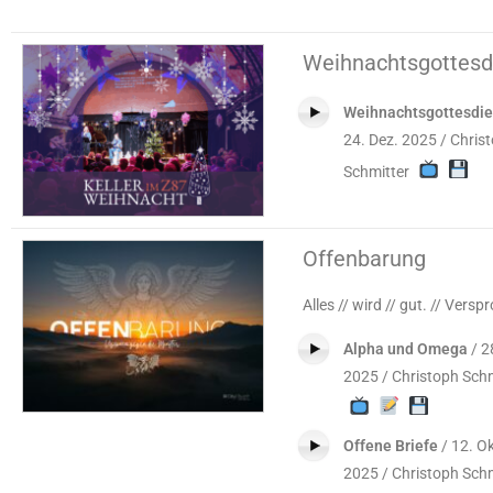
Weihnachtsgottesd
Weihnachtsgottesdie
24. Dez. 2025 / Chris
Schmitter
Offenbarung
Alles // wird // gut. // Versp
Alpha und Omega
/ 2
2025 / Christoph Schm
Offene Briefe
/ 12. Ok
2025 / Christoph Schm