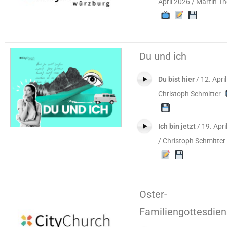
April 2026 / Martin 
Du und ich
Du bist hier
/ 12. Apri
Christoph Schmitter
Ich bin jetzt
/ 19. Apri
/ Christoph Schmitter
Oster-
Familiengottesdien