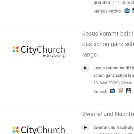
„Berufen“
/ 14. Juni 2
Markus Michler
Jesus kommt bald!
das schon ganz sc
lange…
Jesus kommt bald! U
schon ganz schön la
10. Mai 2026 / Alexan
Kupsch
Zweifel und Nachfo
Zweifel und Nachfol