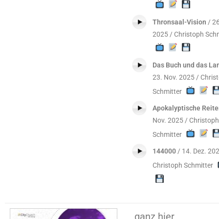
Thronsaal-Vision
/ 26
2025 / Christoph Schm
Das Buch und das L
23. Nov. 2025 / Chris
Schmitter
Apokalyptische Reite
Nov. 2025 / Christoph
Schmitter
144000
/ 14. Dez. 202
Christoph Schmitter
ganz hier