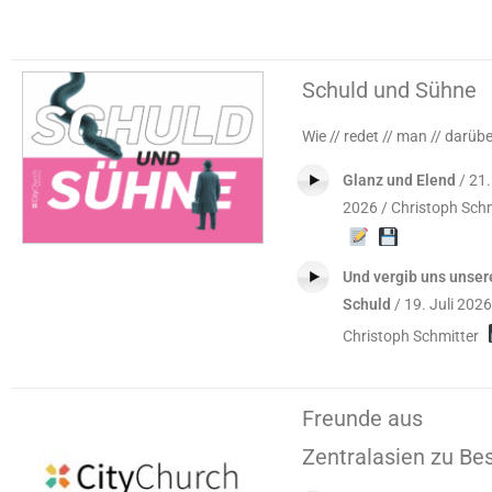
Schuld und Sühne
Wie // redet // man // darüb
Glanz und Elend
/ 21.
2026 / Christoph Schm
Und vergib uns unser
Schuld
/ 19. Juli 2026
Christoph Schmitter
Freunde aus
Zentralasien zu Be