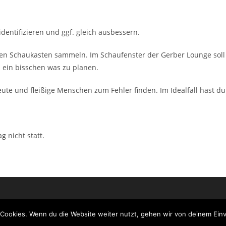
entifizieren und ggf. gleich ausbessern.
en Schaukasten sammeln. Im Schaufenster der Gerber Lounge soll 
h ein bisschen was zu planen.
eute und fleißige Menschen zum Fehler finden. Im Idealfall hast d
 nicht statt.
Cookies. Wenn du die Website weiter nutzt, gehen wir von deinem Einv
Impress