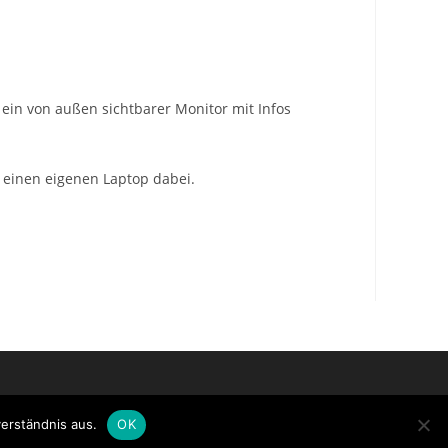
ein von außen sichtbarer Monitor mit Infos
u einen eigenen Laptop dabei.
erständnis aus.
OK
um
Datenschutzerklärung
Login CityChurch
Login WordPress