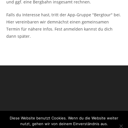
und ggf. eine Bergbahn insgesamt rechnen.
Falls du Interesse hast, tritt der App-Gruppe "Bergtour" bei.
Hier vereinbaren wir demnächst einen gemeinsamen
Termin für nähere Infos. Fest anmelden kannst du dich
dann später.
Diese Website benutzt Cookies. Wenn du die Website weiter
Impressum
Datenschutzerklärung
Login CityChurch
nutzt, gehen wir von deinem Einverständnis aus.