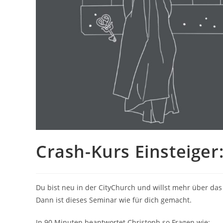
Crash-Kurs Einsteiger
Du bist neu in der CityChurch und willst mehr über das
Dann ist dieses Seminar wie für dich gemacht.
In 90 Minuten beantwortet Christoph so Fragen wie: