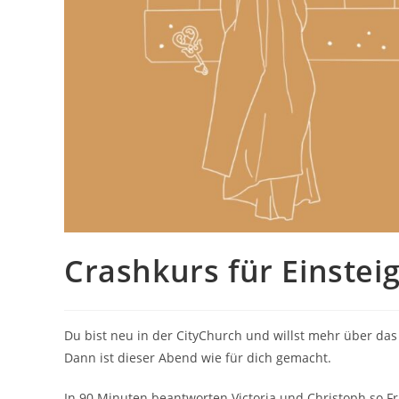
Crashkurs für Einstei
Du bist neu in der CityChurch und willst mehr über das
Dann ist dieser Abend wie für dich gemacht.
In 90 Minuten beantworten Victoria und Christoph so F