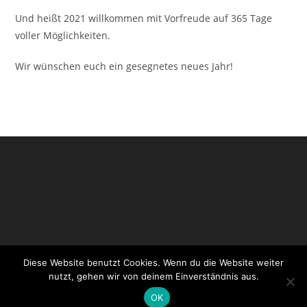
Und heißt 2021 willkommen mit Vorfreude auf 365 Tage
voller Möglichkeiten.
Wir wünschen euch ein gesegnetes neues Jahr!
Diese Website benutzt Cookies. Wenn du die Website weiter
Impressum
Datenschutzerklärung
Login CityChurch
nutzt, gehen wir von deinem Einverständnis aus.
Login WordPress
OK