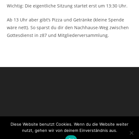
Wichtig: Die eigentliche Sitzung startet erst um 13:30 Uhr.
Ab 13 Uhr aber gibt’s Pizza und Getränke (kleine Spende
wäre nett). So sparst du dir den Nachhause-Weg zwischen
Gottesdienst in z87 und Mitgliederversammlung.
Diese Website benutzt Cookies. Wenn du die Website weiter
Impressum
Datenschutzerklärung
Login CityChurch
nutzt, gehen wir von deinem Einverständnis aus.
Login WordPress