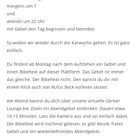
morgens um 7
und
abends um 22 Uhr
mit Gebet den Tag beginnen und beenden.
So wollen wir wieder durch die Karwoche gehen. Es ist ganz
einfach.
Du findest ab Montag nach dem Aufstehen ein Gebet und
einen Bibeltext auf dieser Plattform. Das Gebet ist immer
das gleiche. Der Bibeltext nicht. Den kannst du dir mit
einem Klick auch von Rufus Beck vorlesen lassen.
Am Abend kannst du dich über unsere virtuelle Gerber
Lounge bei Zoom ins Abendgebet einklicken. Dauert etwa
10-15 Minuten. Lass die Kamera aus und sei einfach dabei.
Der Bibeltext wird nochmal gelesen, es gibt Musik, freies
Gebet und ein wiederkehrendes Abendgebet.