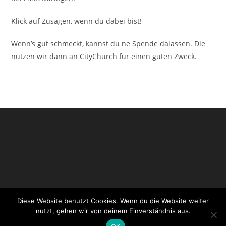
Klick auf Zusagen, wenn du dabei bist!
Wenn’s gut schmeckt, kannst du ne Spende dalassen. Die
nutzen wir dann an CityChurch für einen guten Zweck.
Diese Website benutzt Cookies. Wenn du die Website weiter
Impressum
Datenschutzerklärung
Login CityChurch
nutzt, gehen wir von deinem Einverständnis aus.
Login WordPress