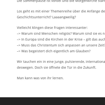
Die Sommerpause ist vorbei und die Morgenkirche star
Los geht es mit einer Themenreihe über die Anfänge der
Geschichtsunterricht? Laaaangweilig?
Vielleicht klingen diese Fragen interessanter:
–> Warum sind Menschen religiös? Warum sind sie es ni
–> In Europa sind die Kirchen in der Krise – gilt das au
–> Muss das Christentum sich anpassen an unsere Zeit?
–> Was begeistert dich eigentlich am Glauben?
Wir tauchen ein in eine junge, pulsierende, internatio
deswegen. Doch sie öffnete die Tür in die Zukunft.
Man kann was von ihr lernen.