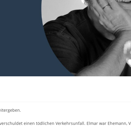
eitergeben.
verschuldet einen tödlichen Verkehrsunfall. Elmar war Ehemann, Va