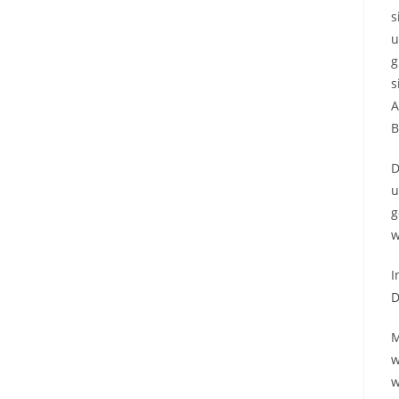
s
u
g
s
A
B
D
u
g
w
I
D
M
w
w