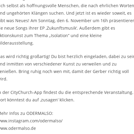
ich selbst als hoffnungsvolle Menschen, die nach ehrlichen Worte
nd ungehörten Klängen suchen. Und jetzt ist es wieder soweit, es
ibt was Neues! Am Sonntag, den 6. November um 16h präsentiere
ie neue Songs ihrer EP ‚Zukunftsmusik‘. Außerdem gibt es
ktionskunst zum Thema „Isolation“ und eine kleine
ilderausstellung.
as wird richtig großartig! Du bist herzlich eingeladen, dabei zu sei
nd inmitten von verschiedener Kunst zu verweilen und zu
enießen. Bring ruhig noch wen mit, damit der Gerber richtig voll
ird.
n der CityChurch-App findest du die entsprechende Veranstaltung.
ort könntest du auf ‚zusagen‘ klicken.
ehr Infos zu ODERMALSO:
ww.instagram.com/odermalso/
ww.odermalso.de