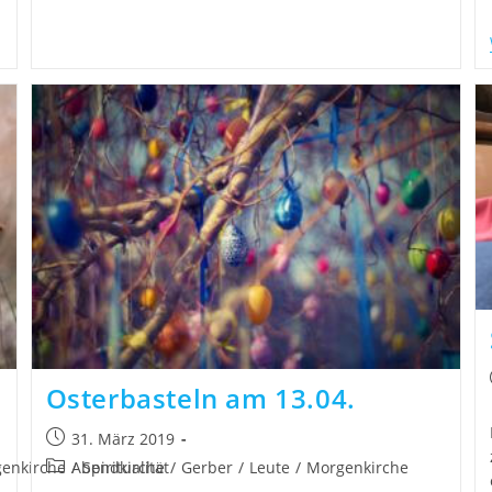
Osterbasteln am 13.04.
31. März 2019
enkirche
/
Abendkirche
Spiritualität
/
Gerber
/
Leute
/
Morgenkirche